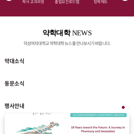
게시판
학사 교과과정
졸업요건로드맵
장학제도
교
약학대학
NEWS
덕성여자대학교 약학대학 뉴스를 만나보시기 바랍니다.
약대소식
동문소식
행사안내