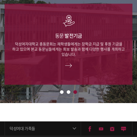
임상약학교육
동문
장학제도
발전기금
및 실무실습
덕성여자대학교에서는 학업성적이 우수한 학생 및 경제적 사정으로 학비
덕성여자대학교 총동문회는 재학생들에게는 장학금 지급 및 후원 기금을
덕성여자대학교 약학대학 임상약학교육은 환자중심 질병관리를 위하여
하고 있으며
마련이 어려운 학생들에게 장학금을 지급함으로써
문제해결능력과 융합적 사고력을 갖추고
본교 동문님들에게는 회보 발송과 함께 다양한 행사를 개최하고
국민건강증진에 기여할 수 있는
학업에 전념하여 국제화
보건의료인재를 양성함에 초점을 두고 실무실습교육을 운영하고 있습니다.
· 다원화 시대에 선구적 역할을 담당할 여성인력 양성을 위해 장학제도를
있습니다.
운영하고 있습니다.
덕성여대 가족들