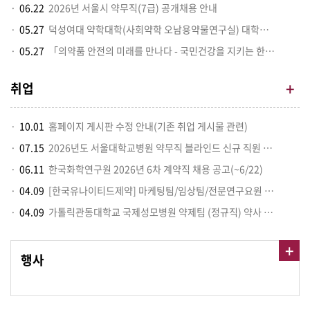
06.22
2026년 서울시 약무직(7급) 공개채용 안내
05.27
덕성여대 약학대학(사회약학 오남용약물연구실) 대학원생 모집
05.27
「의약품 안전의 미래를 만나다 - 국민건강을 지키는 한국의약품안전관리원의 역할과 현장 이야기」프로그램 개최 안내
+
취업
10.01
홈페이지 게시판 수정 안내(기존 취업 게시물 관련)
07.15
2026년도 서울대학교병원 약무직 블라인드 신규 직원 채용 공고
06.11
한국화학연구원 2026년 6차 계약직 채용 공고(~6/22)
04.09
[한국유나이티드제약] 마케팅팀/임상팀/전문연구요원 모집
04.09
가톨릭관동대학교 국제성모병원 약제팀 (정규직) 약사 모집
+
행사